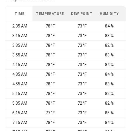
TIME
TEMPERATURE
DEW POINT
HUMIDITY
W
2:35 AM
78 °F
73 °F
84 %
3:15 AM
78 °F
73 °F
83 %
S
3:35 AM
78 °F
73 °F
82 %
S
3:55 AM
78 °F
73 °F
83 %
4:15 AM
78 °F
73 °F
84 %
S
4:35 AM
78 °F
73 °F
84 %
S
4:55 AM
78 °F
73 °F
83 %
S
5:15 AM
78 °F
73 °F
82 %
S
5:35 AM
78 °F
72 °F
82 %
S
6:15 AM
77 °F
73 °F
85 %
S
7:15 AM
78 °F
73 °F
84 %
S