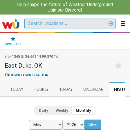
Help shape the future of Weather Underground.
Join our Discord!
FAVORITES
Elev
1345
ft,
34.661
°N
99.570
°W
East Duke, OK
DOWNTOWN STATION
TODAY
HOURLY
10-DAY
CALENDAR
HISTOR
Daily
Weekly
Monthly
View